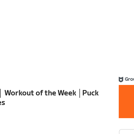
Gro
│ Workout of the Week │Puck
es