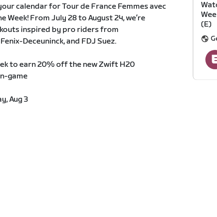
Watc
 your calendar for Tour de France Femmes avec
Week
he Week! From July 28 to August 24, we’re
(E)
outs inspired by pro riders from
Ge
enix-Deceuninck, and FDJ Suez.
ek to earn 20% off the new Zwift H20
in-game
y, Aug 3