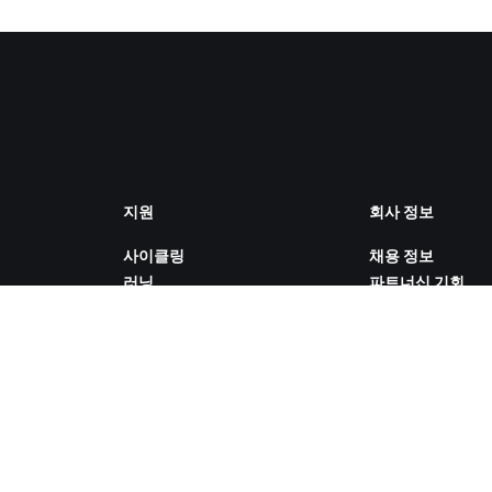
지원
회사 정보
사이클링
채용 정보
러닝
파트너십 기회
계정 및 주문
뉴스
방법 설명 영상
블로그
포럼
다양성, 포용성, 
시스템 상태
향
문의하기
쿠키 설정