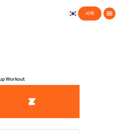
시작
대
한
민
국
한
국
어
up Workout