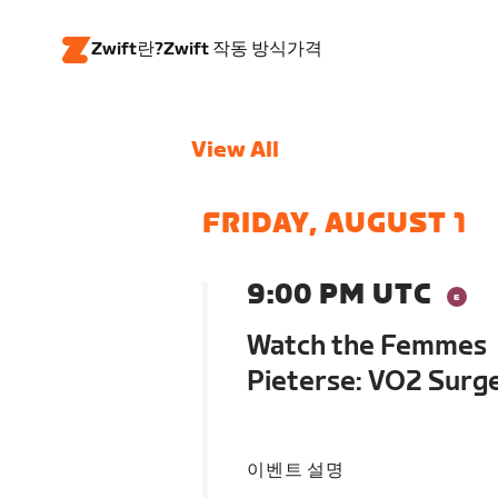
Zwift란?
Zwift 작동 방식
가격
View All
FRIDAY, AUGUST 1
9:00 PM UTC
Watch the Femmes 
Pieterse: VO2 Surg
이벤트 설명