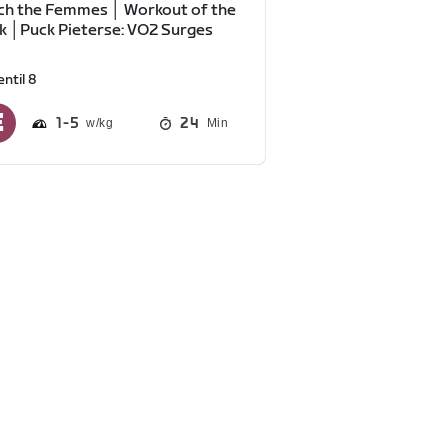
h the Femmes │ Workout of the
 │Puck Pieterse: VO2 Surges
ntil 8
1
5
24
Min