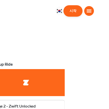
시작
대
한
민
국
한
국
어
up Ride
e 2 - Zwift Unlocked