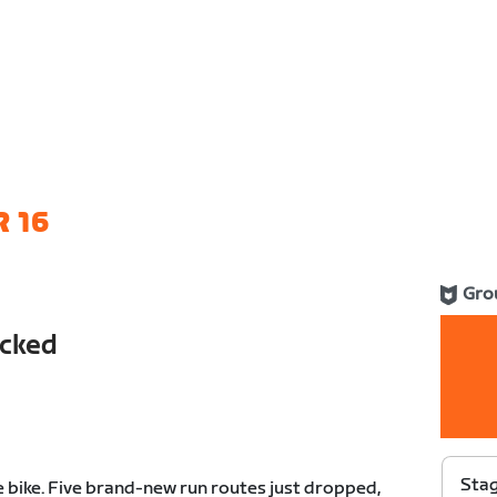
 16
Gro
ocked
Stag
he bike. Five brand-new run routes just dropped,