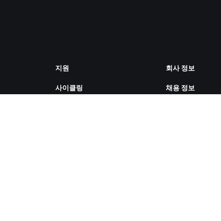
지원
회사 정보
사이클링
채용 정보
러닝
파트너십 기회
계정 및 주문
뉴스
방법 설명 영상
블로그
포럼
다양성, 포용성, 
시스템 상태
향
문의하기
쿠키 설정
ZWIFT COMPANION 다운로드