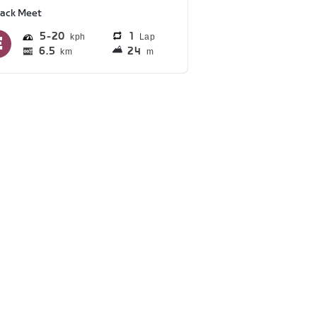
rack Meet
5
20
1
Lap
6.5
24
km
m