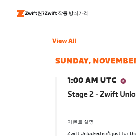
Zwift란?
Zwift 작동 방식
가격
View All
SUNDAY, NOVEMBER
1:00 AM UTC
Stage 2 - Zwift Unl
이벤트 설명
Zwift Unlocked isn’t just for t