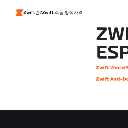
Zwift란?
Zwift 작동 방식
가격
ZWI
ES
Zwift World 
Zwift Anti-D