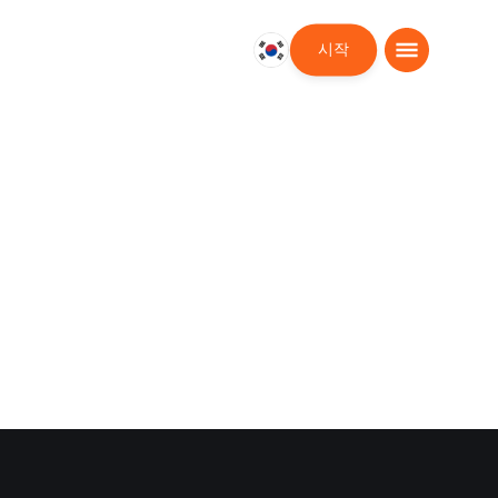
시작
대
한
민
국
한
국
어