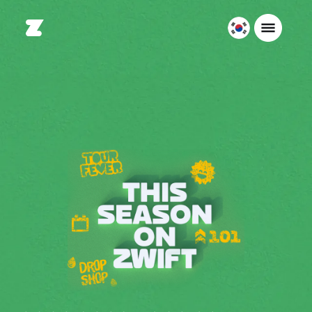
대
한
민
국
한
국
어