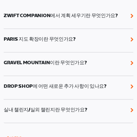
ZWIFT COMPANION에서 계획 세우기란 무엇인가요?
Zwift Companion의 계획 세우기 기능을 사용하면 자전
거 운동, 자전거 루트, 자전거 및 러닝 이벤트,
PARIS 지도 확장이란 무엇인가요?
RoboPacer 라이딩, 챌린지 과제(예: 이번 주 루트)를 특
정 날짜에 예약하여 한 주 계획을 세울 수 있습니다.
Paris 지도 확장에는 몽마르트르의 상징적인 사크레쾨
르 대성당과 Tour de France 최종 스테이지의 짜릿한
GRAVEL MOUNTAIN이란 무엇인가요?
자갈길 업힐이 추가됩니다.
Gravel Mountain은 이벤트 전용 그래블 맵입니다. 이곳
에서는 페이스가 계속 빠르게 유지되고, 주행 라인이 끊
DROP SHOP에 어떤 새로운 추가 사항이 있나요?
임없이 바뀌며, 매 랩마다 색다른 경험을 할 수 있습니다.
빠르고 재미있으며 매번 더 강하게 달리도록 도전하게
이번 여름는 로드, 그래블, 타임 트라이얼을 아우르는 18
만듭니다.
종의 신규 자전거와 13종의 신규 휠셋이 추가될 예정입
실내 챌린지/실외 챌린지란 무엇인가요?
니다.
Zwift에 Wahoo, Garmin 또는 Hammerhead 계정을
연결하면 실내 및 실외 라이딩 모두가 챌린지 진행도에
반영됩니다.