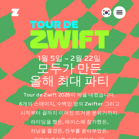
대
한
민
국
한
국
1월 5일 ~ 2월 22일
어
모두가 만든
올해 최대 파티
Tour de Zwift 2026이 막을 내렸습니다.
6개의 스테이지, 수백만 명의 Zwifter 그리고
시작부터 끝까지 이어진 뜨거운 분위기까지.
라이딩을 했든, 레이스에 참가했든,
러닝을 즐겼든, 전부를 쏟아부었든,