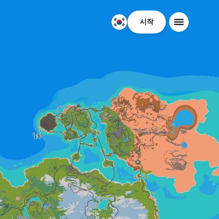
시작
대
한
민
국
한
국
어