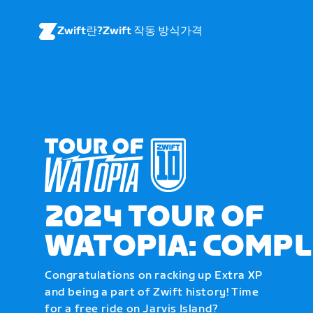
Zwift란?
Zwift 작동 방식
가격
2024 TOUR OF
WATOPIA: COMPL
Congratulations on racking up Extra XP
and being a part of Zwift history! Time
for a free ride on Jarvis Island?