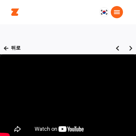
대
한
민
국
한
뒤로
국
어