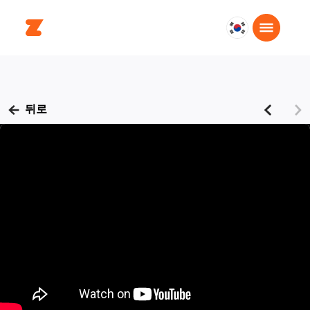
대
한
민
국
한
뒤로
국
어