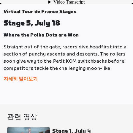
Virtual Tour de France Stages
Stage 5, July 18
Where the Polka Dots are Won
Straight out of the gate, racers dive headfirst into a
section of punchy ascents and descents. The rollers
soon give way to the Petit KOM switchbacks before
competitors tackle the challenging moon-like
landscape of Ven-Top.
자세히 알아보기
All in, it’s a big stage with about 1,200m of elevation
gain to finish at the Chalet Reynard checkpoint. It’s
just one lap. There are five points locations: Sprint,
K/QOM (Intermediate), and Finish (GC, K/QOM, Sprint
관련 영상
Points).
Stage 1, July 4