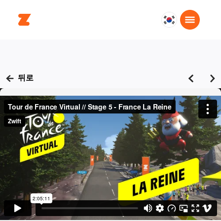
대
한
민
국
한
뒤로
국
어