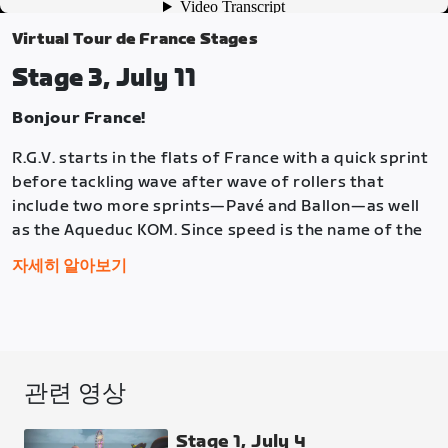
Virtual Tour de France Stages
Stage 3, July 11
Bonjour France!
R.G.V. starts in the flats of France with a quick sprint
before tackling wave after wave of rollers that
include two more sprints—Pavé and Ballon—as well
as the Aqueduc KOM. Since speed is the name of the
R.G.V. game, the lap finishes with another sprint at
자세히 알아보기
the start/finish line in the Marina.
Each lap is 14.9 miles (24 km) and the race is two laps
long. There are ten points locations: Sprint 1 (Lap #1),
K/QOM (Lap #1), Sprint 2 / (Lap #1), Sprint 1 / (Lap
관련 영상
#2), K/QOM / (Lap #2), Sprint 2 / (Lap #2), and Finish
(GC and Sprint).
Stage 1, July 4