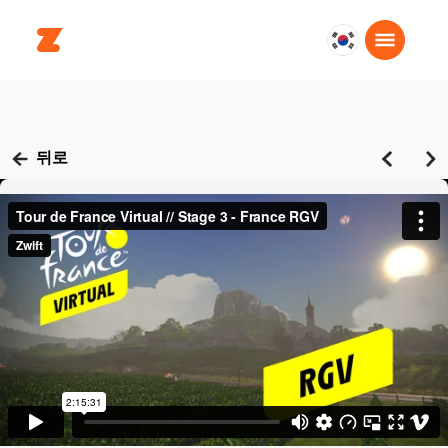
대
한
민
국
한
뒤로
국
어