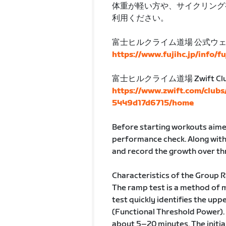
体重が軽い方や、サイクリング初心者
利用ください。
富士ヒルクライム道場 公式ウ
https://www.fujihc.jp/info/f
富士ヒルクライム道場 Zwift Cl
https://www.zwift.com/club
5449d17d6715/home
Before starting workouts aimed 
performance check. Along with
and record the growth over th
Characteristics of the Group 
The ramp test is a method of 
test quickly identifies the upp
(Functional Threshold Power). T
about 5–20 minutes. The initial 