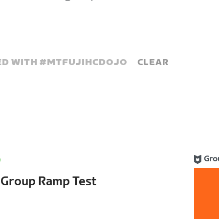
D WITH #
MTFUJIHCDOJO
CLEAR
Gro
s Group Ramp Test