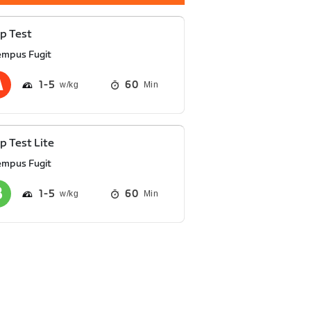
p Test
empus Fugit
1
5
60
Min
 Test Lite
empus Fugit
1
5
60
Min