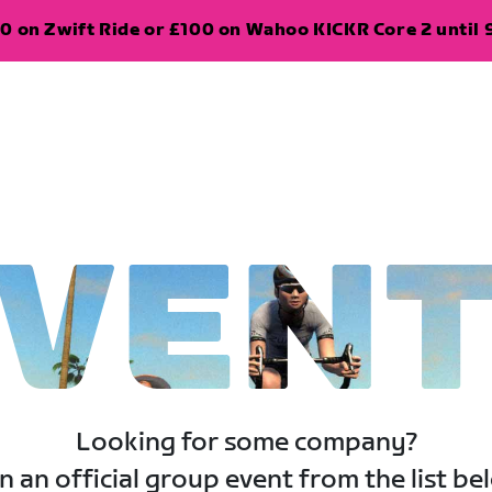
0 on Zwift Ride or £100 on Wahoo KICKR Core 2 until 
VEN
Looking for some company?
n an official group event from the list be