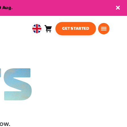
9 Aug.
GET STARTED
Cart
0
United
items
Kingdom
English
TS
low.