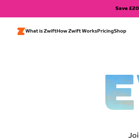
Save £20
What is Zwift
How Zwift Works
Pricing
Shop
E
Joi