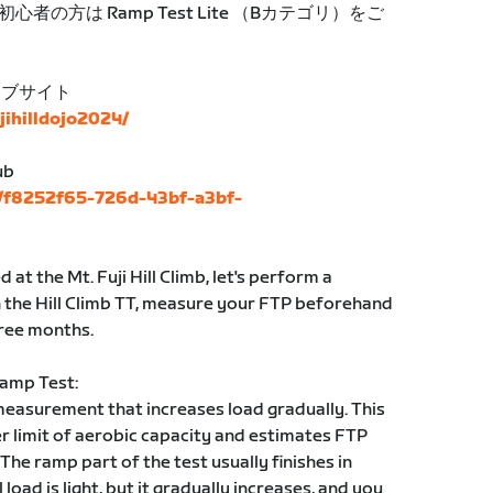
の方は Ramp Test Lite （Bカテゴリ）をご
ェブサイト
ujihilldojo2024/
ub
s/f8252f65-726d-43bf-a3bf-
at the Mt. Fuji Hill Climb, let's perform a
 the Hill Climb TT, measure your FTP beforehand
ree months.
Ramp Test:
measurement that increases load gradually. This
er limit of aerobic capacity and estimates FTP
he ramp part of the test usually finishes in
load is light, but it gradually increases, and you