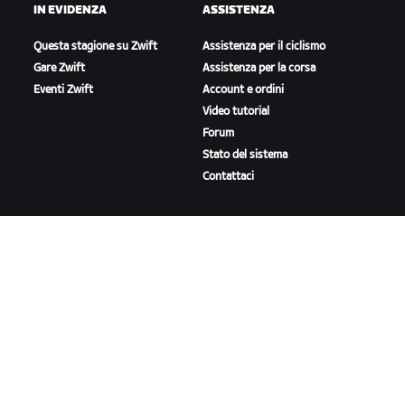
IN EVIDENZA
ASSISTENZA
Questa stagione su Zwift
Assistenza per il ciclismo
Gare Zwift
Assistenza per la corsa
Eventi Zwift
Account e ordini
Video tutorial
Forum
Stato del sistema
Contattaci
A PROPOSITO DI ZWIFT
Lavora con noi
Opportunità di partnership
Redazione
Blog
Diversità, inclusione e
impatto sociale