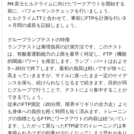
Mt.富士ヒルクライムに向けたワークアウトを開始する
前に、パフォーマンスチェックを行いましょう。
ヒルクライムTTと合わせて、事前にFTPを計測を行い3
ヶ月間の成長を記録しましょう。
グループランプテストの特徴
ランプテストは漸増負荷の計測方法です。このテスト
は、有酸素運動能力の上限を素早く特定し、FTP（機能
的閾値パワー）を推定します。ランプ・パートはおよそ
5～20分で終了します。最初の負荷は軽いですが徐々に
高まっていきますが、サドルに座ったまま一定のケイデ
ンスを保ち、続けられなくなるまで続きます。目的が同
じグループで行うことで、テストにより集中することが
できるでしょう。
従来のFTP測定（20分間、限界ギリギリの全力走）より
も身体への負担も軽く時間も短く済みます。トレーニン
グの指標となるFTPにワークアウトの内容は紐ついてい
ます。したがって異なったFTP値でのトレーニングは本
来得られるはずの効果が少なくなってしまう恐れがあり