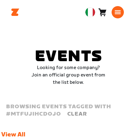
Carrello
0
European
articoli
Union
Italiano
EVENTS
Looking for some company?
Join an official group event from
the list below.
BROWSING EVENTS TAGGED WITH
#
MTFUJIHCDOJO
CLEAR
View All