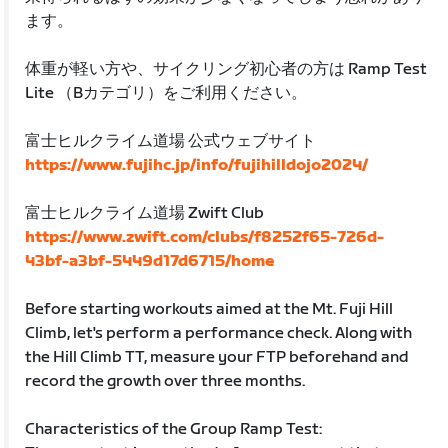
ます。
体重が軽い方や、サイクリング初心者の方は Ramp Test
Lite （Bカテゴリ）をご利用ください。
富士ヒルクライム道場 公式ウェブサイト
https://www.fujihc.jp/info/fujihilldojo2024/
富士ヒルクライム道場 Zwift Club
https://www.zwift.com/clubs/f8252f65-726d-
43bf-a3bf-5449d17d6715/home
Before starting workouts aimed at the Mt. Fuji Hill
Climb, let's perform a performance check. Along with
the Hill Climb TT, measure your FTP beforehand and
record the growth over three months.
Characteristics of the Group Ramp Test: