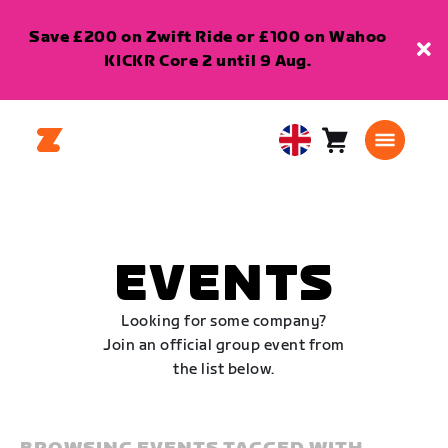
Save £200 on Zwift Ride or £100 on Wahoo
KICKR Core 2 until 9 Aug.
Cart
0
United
items
Kingdom
English
EVENTS
Looking for some company?
Join an official group event from
the list below.