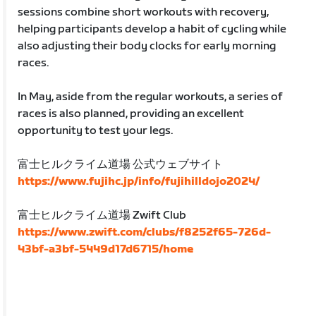
sessions combine short workouts with recovery,
helping participants develop a habit of cycling while
also adjusting their body clocks for early morning
races.
In May, aside from the regular workouts, a series of
races is also planned, providing an excellent
opportunity to test your legs.
富士ヒルクライム道場 公式ウェブサイト
https://www.fujihc.jp/info/fujihilldojo2024/
富士ヒルクライム道場 Zwift Club
https://www.zwift.com/clubs/f8252f65-726d-
43bf-a3bf-5449d17d6715/home