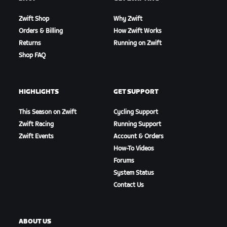
Zwift Shop
Why Zwift
Orders & Billing
How Zwift Works
Returns
Running on Zwift
Shop FAQ
HIGHLIGHTS
GET SUPPORT
This Season on Zwift
Cycling Support
Zwift Racing
Running Support
Zwift Events
Account & Orders
How-To Videos
Forums
System Status
Contact Us
ABOUT US