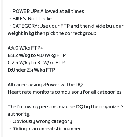
・POWER UPs:Allowed at all times
・BIKES: No TT bike
・CATEGORY: Use your FTP and then divide by your
weight in kg then pick the correct group
A:4.0 W/kg FTP+
B:3.2 W/kg to 4.0 W/kg FTP
C:2.5 W/kg to 3.1 W/kg FTP
D:Under 2.4 W/kg FTP
All racers using zPower will be DQ
Heart rate monitors compulsory for all categories
The following persons may be DQ by the organizer's
authority.
・Obviously wrong category
・Riding in an unrealistic manner