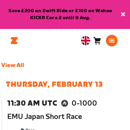
Save £200 on Zwift Ride or £100 on Wahoo
KICKR Core 2 until 9 Aug.
Cart
0
United
items
Kingdom
English
View All
THURSDAY, FEBRUARY 13
11:30 AM UTC
0-1000
EMU Japan Short Race