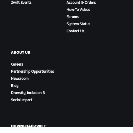
Zwift Events
Account & Orders
How-To Videos
Forums
System Status
Contact Us
ABOUT US
Careers
Partnership Opportunities
Newsroom
Blog
Diversity, Inclusion &
Social Impact
DOWNLOAD ZWIFT