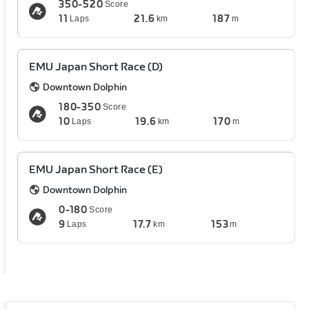
350-520
Score
11
21.6
187
Laps
km
m
EMU Japan Short Race (D)
Downtown Dolphin
180-350
Score
10
19.6
170
Laps
km
m
EMU Japan Short Race (E)
Downtown Dolphin
0-180
Score
9
17.7
153
Laps
km
m