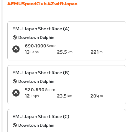
#EMUSpeedClub
#ZwiftJapan
EMU Japan Short Race (A)
Downtown Dolphin
690-1000
Score
13
25.5
221
Laps
km
m
EMU Japan Short Race (B)
Downtown Dolphin
520-690
Score
12
23.5
204
Laps
km
m
EMU Japan Short Race (C)
Downtown Dolphin