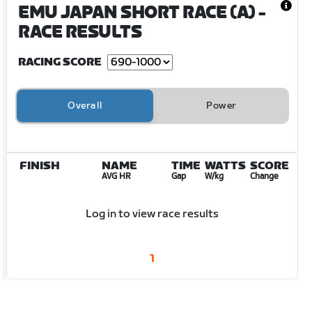
EMU JAPAN SHORT RACE (A)
-
RACE RESULTS
RACING SCORE
Overall
Power
FINISH
NAME
TIME
WATTS
SCORE
AVG HR
Gap
W/kg
Change
Log in to view race results
1