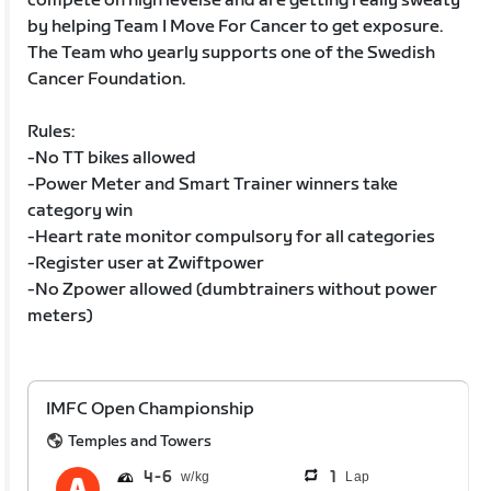
compete on high levelse and are getting really sweaty
by helping Team I Move For Cancer to get exposure.
The Team who yearly supports one of the Swedish
Cancer Foundation.
Rules:
-No TT bikes allowed
-Power Meter and Smart Trainer winners take
category win
-Heart rate monitor compulsory for all categories
-Register user at Zwiftpower
-No Zpower allowed (dumbtrainers without power
meters)
IMFC Open Championship
Temples and Towers
4
6
1
Lap