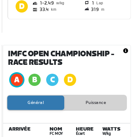
1
2.49
1
Lap
33.4
319
km
m
IMFC OPEN CHAMPIONSHIP
-
RACE RESULTS
Général
Puissance
ARRIVÉE
NOM
HEURE
WATTS
FC MOY
Écart
W/kg