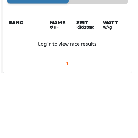
RANG
NAME
ZEIT
WATT
Ø HF
Rückstand
W/kg
Log in to view race results
1