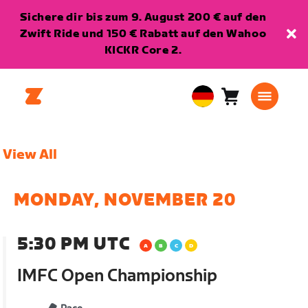
Sichere dir bis zum 9. August 200 € auf den
Zwift Ride und 150 € Rabatt auf den Wahoo
KICKR Core 2.
Warenkorb
0
European
Artikel
Union
Deutsch
View All
MONDAY, NOVEMBER 20
5:30 PM UTC
IMFC Open Championship