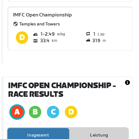
IMFC Open Championship
Temples and Towers
1
2.49
1
Lap
33.4
319
km
m
IMFC OPEN CHAMPIONSHIP
-
RACE RESULTS
Insgesamt
Leistung