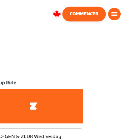
COMMENCER
Canada
Français
up Ride
O-GEN & ZLDR Wednesday