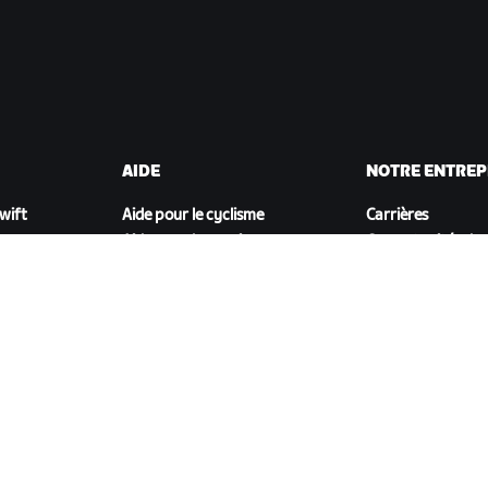
AIDE
NOTRE ENTREP
Zwift
Aide pour le cyclisme
Carrières
Aide pour le running
Opportunités de
t
Compte et commandes
partenariat
Vidéos tutos
Actualités
Forums
Blog
État du système
Inclusion, diversit
Nous contacter
impact social
TÉLÉCHARGER ZWIFT COMPANION