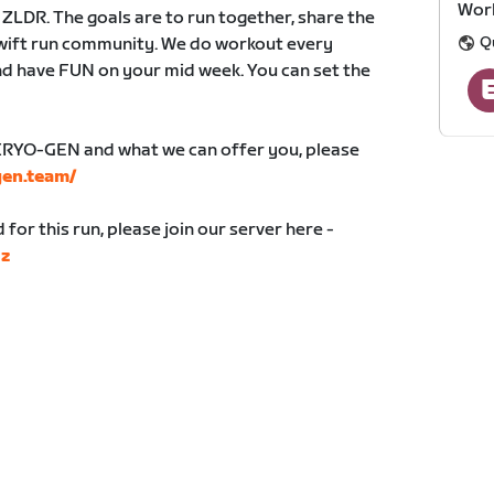
Wor
DR. The goals are to run together, share the
Q
wift run community. We do workout every
nd have FUN on your mid week. You can set the
CRYO-GEN and what we can offer you, please
gen.team/
d for this run, please join our server here -
Nz