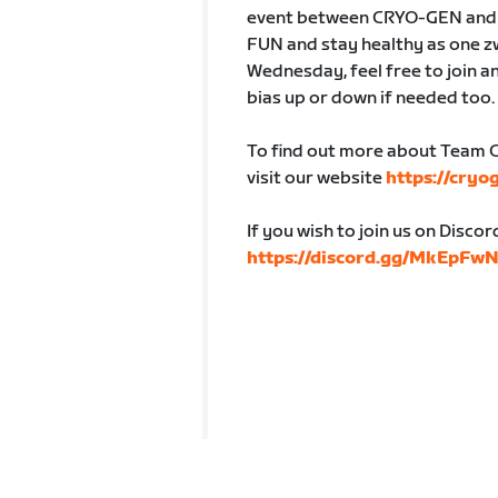
event between CRYO-GEN and ZL
FUN and stay healthy as one z
Wednesday, feel free to join a
bias up or down if needed too.
To find out more about Team 
visit our website
https://cryo
If you wish to join us on Discor
https://discord.gg/MkEpFw