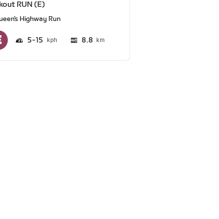
kout RUN (E)
ueen's Highway Run
5
15
8.8
km