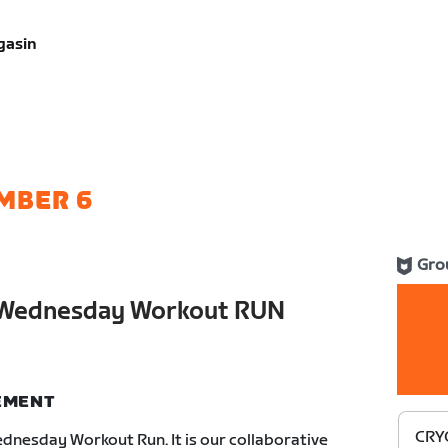
gasin
MBER 6
Gro
Wednesday Workout RUN
NEMENT
CRY
nesday Workout Run. It is our collaborative