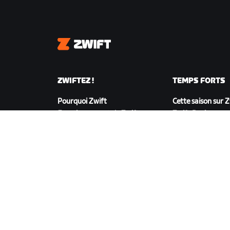
Zwift
ZWIFTEZ !
TEMPS FORTS
Pourquoi Zwift
Cette saison sur 
Fonctionnement de Zwift
Zwift Racing
Courir sur Zwift
Événements Zwif
TÉLÉCHARGER ZWIFT