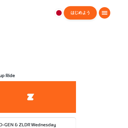
はじめよう
日
本
日
本
語
up Ride
O-GEN & ZLDR Wednesday