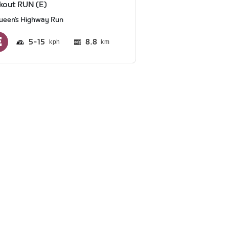
kout RUN (E)
ueen's Highway Run
5
15
8.8
km