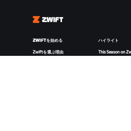
Zwift
ZWIFTを始める
ハイライト
Zwiftを選ぶ理由
This Season on Zw
Zwiftの仕組み
Zwiftレース
Zwiftでランニング
Zwiftイベント
ZWIFTをダウンロード