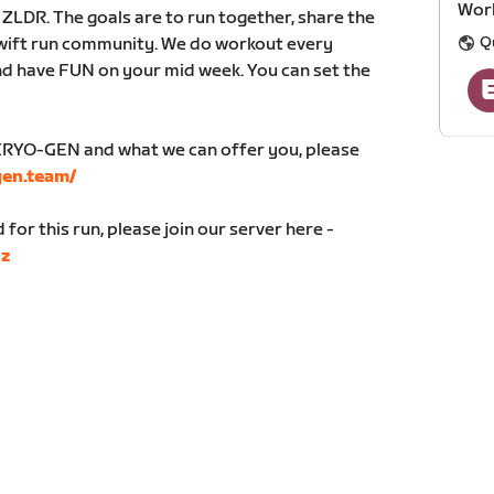
Wor
DR. The goals are to run together, share the
Q
wift run community. We do workout every
nd have FUN on your mid week. You can set the
CRYO-GEN and what we can offer you, please
gen.team/
d for this run, please join our server here -
Nz