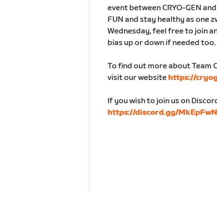
event between CRYO-GEN and ZL
FUN and stay healthy as one z
Wednesday, feel free to join a
bias up or down if needed too.
To find out more about Team 
visit our website
https://cryo
If you wish to join us on Discor
https://discord.gg/MkEpFw