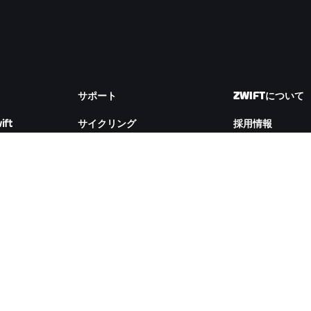
サポート
ZWIFTについて
ift
サイクリング
採用情報
ランニング
パートナーシップ
アカウント&注文
ム
How-To動画
Newsroom
フォーラム
ブログ
サーバー稼働状況
D&Iの取り組み
お問い合わせ
ZWIFTコンパニオンをダウンロード