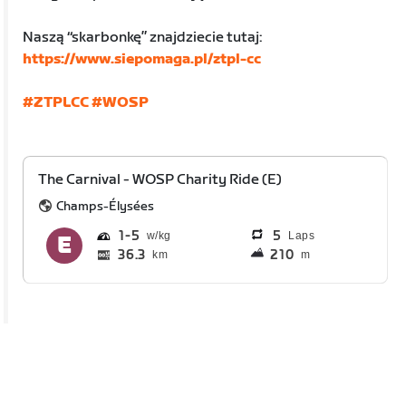
Naszą “skarbonkę” znajdziecie tutaj:
https://www.siepomaga.pl/ztpl-cc
#ZTPLCC
#WOSP
The Carnival - WOSP Charity Ride (E)
Champs-Élysées
1
5
5
Laps
36.3
210
km
m