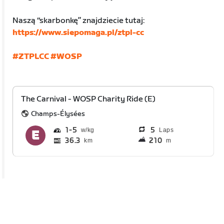
Naszą “skarbonkę” znajdziecie tutaj:
https://www.siepomaga.pl/ztpl-cc
#ZTPLCC
#WOSP
The Carnival - WOSP Charity Ride (E)
Champs-Élysées
1
5
5
Laps
36.3
210
km
m