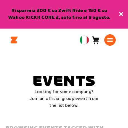
Risparmia 200 € su Zwift Ride e 150 € su
Wahoo KICKR CORE 2, solo fino al 9 agosto.
Carrello
0
European
articoli
Union
Italiano
EVENTS
Looking for some company?
Join an official group event from
the list below.