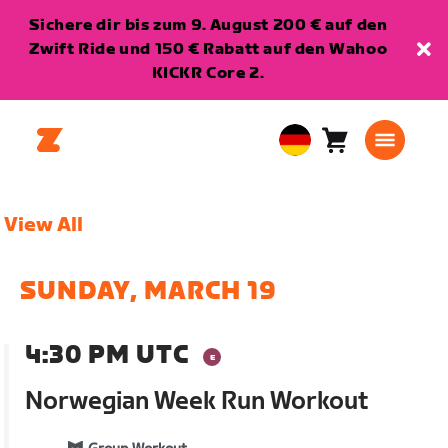
Sichere dir bis zum 9. August 200 € auf den
Zwift Ride und 150 € Rabatt auf den Wahoo
KICKR Core 2.
Warenkorb
0
European
Artikel
Union
Deutsch
View All
SUNDAY, MARCH 19
4:30 PM UTC
Norwegian Week Run Workout