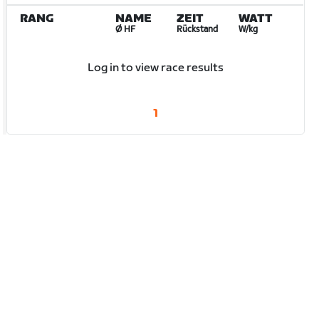
RANG
NAME
ZEIT
WATT
Ø HF
Rückstand
W/kg
Log in to view race results
1