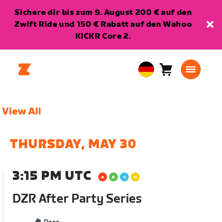
Sichere dir bis zum 9. August 200 € auf den
Zwift Ride und 150 € Rabatt auf den Wahoo
KICKR Core 2.
Warenkorb
0
European
Artikel
Union
Deutsch
View All
THURSDAY, MAY 30
3:15 PM UTC
DZR After Party Series