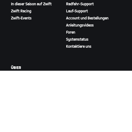
In dieser Saison auf Zwift
Radfahr-Support
Zwift Racing
Lauf-Support
Zwift-Events
Account und Bestellungen
Anleitungsvideos
Foren
Systemstatus
Kontaktiere uns
ÜBER
Karriere
Kooperationsmöglichkeiten
Presseraum
Blog
Vielfalt, Inklusion und
soziale Auswirkung