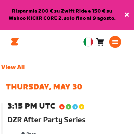
Risparmia 200 € su Zwift Ride e 150 € su
Wahoo KICKR CORE 2, solo fino al 9 agosto.
Carrello
0
European
articoli
Union
Italiano
View All
THURSDAY, MAY 30
3:15 PM UTC
DZR After Party Series