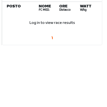
POSTO
NOME
ORE
WATT
FC MED.
Distacco
W/kg
Log in to view race results
1