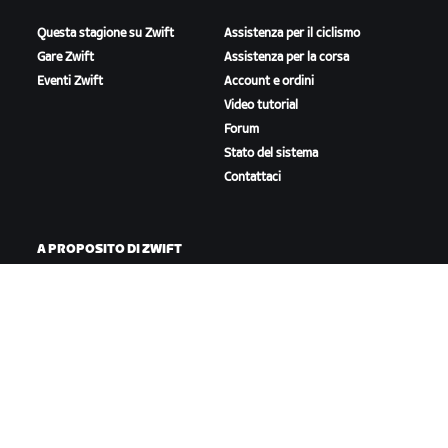
Questa stagione su Zwift
Assistenza per il ciclismo
Gare Zwift
Assistenza per la corsa
Eventi Zwift
Account e ordini
Video tutorial
Forum
Stato del sistema
Contattaci
A PROPOSITO DI ZWIFT
Lavora con noi
Opportunità di partnership
Redazione
Blog
Diversità, inclusione e
impatto sociale