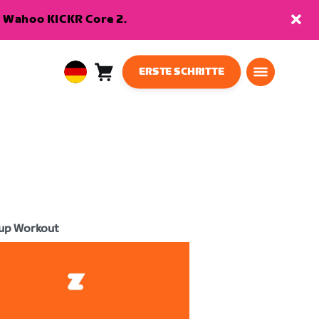
en Wahoo KICKR Core 2.
ERSTE SCHRITTE
Warenkorb
0
European
Artikel
Union
Deutsch
up Workout