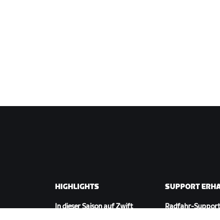
HIGHLIGHTS
SUPPORT ERH
In dieser Saison auf Zwift
Radfahr-Suppor
wift
Zwift Racing
Lauf-Support