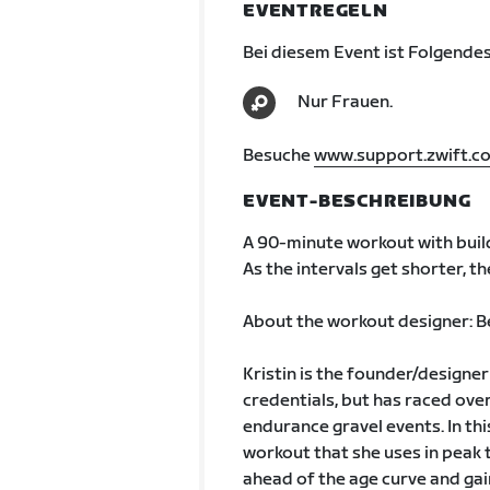
EVENTREGELN
Bei diesem Event ist Folgendes
Nur Frauen.
Besuche
www.support.zwift.c
EVENT-BESCHREIBUNG
A 90-minute workout with build
As the intervals get shorter, t
About the workout designer: Be
Kristin is the founder/designe
credentials, but has raced over
endurance gravel events. In thi
workout that she uses in peak t
ahead of the age curve and gain