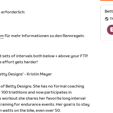
Bett
 erforderlich:
T
om
für mehr Informationen zu den Rennregeln.
 sets of intervals both below + above your FTP.
he effort gets harder!
tty Designs' - Kristin Mayer
r of Betty Designs. She has no formal coaching
 100 triathlons and now participates in
s workout she shares her favorite long interval
raining for endurance events. Her goal is to stay
 watts on the bike, even over 50.