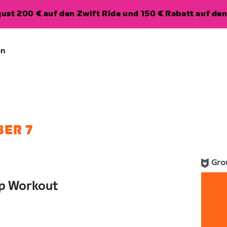
ugust 200 € auf den Zwift Ride und 150 € Rabatt auf d
en
ER 7
Gro
up Workout