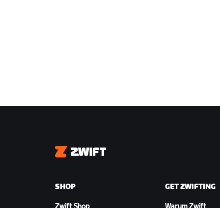
Zwift
SHOP
GET ZWIFTING
Zwift Shop
Warum Zwift
Bestellungen und
So funktioniert Z