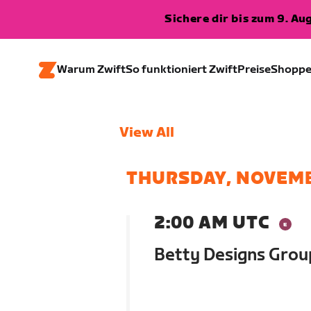
Sichere dir bis zum 9. A
Warum Zwift
So funktioniert Zwift
Preise
Shopp
View All
THURSDAY, NOVEMB
2:00 AM UTC
Betty Designs Gro