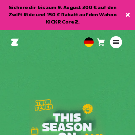
Sichere dir bis zum 9. August 200 € auf den
Zwift Ride und 150 € Rabatt auf den Wahoo
KICKR Core 2.
Warenkorb
0
European
Artikel
Union
Deutsch