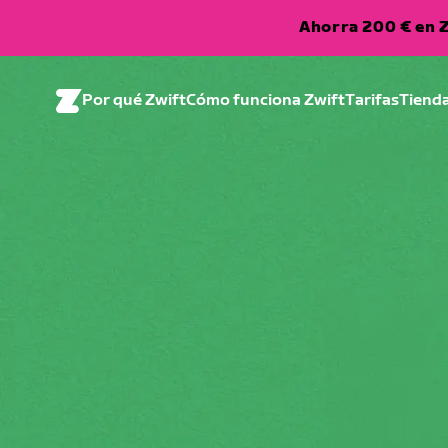
Ahorra 200 € en Z
Por qué Zwift
Cómo funciona Zwift
Tarifas
Tiend