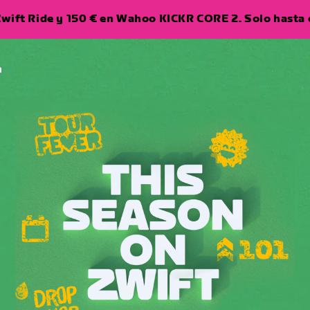
wift Ride y 150 € en Wahoo KICKR CORE 2. Solo hasta e
a