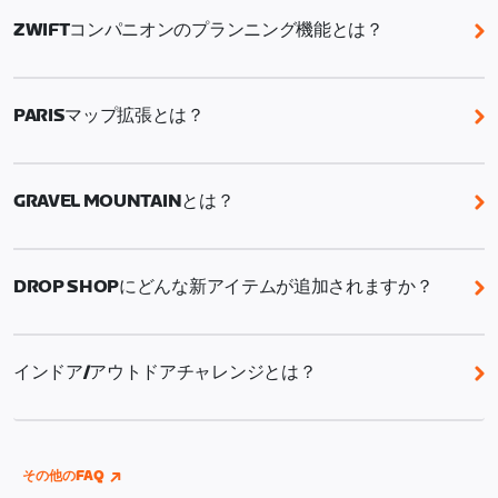
ZWIFTコンパニオンのプランニング機能とは？
Zwiftコンパニオンのプランニング機能では、バイク
ワークアウト、バイクルート、イベント（バイクおよ
PARISマップ拡張とは？
びラン）、RoboPacerライド、チャレンジタスク
（例：Route of the Week）を特定の日にスケジュー
Parisマップ拡張では、象徴的なサクレ・クール寺院
ルし、1週間のプランを立てることができます。
がそびえるモンマルトルの丘へと続く、ツール・ド・
GRAVEL MOUNTAINとは？
フランス最終ステージにも登場するエキサイティング
な石畳の登りが追加されます。
Gravel Mountainはイベント専用のグラベルマップで
す。ここでは常にハイペースが維持され、走行ライン
DROP SHOPにどんな新アイテムが追加されますか？
が絶えず変化し、同じコースでも毎回異なる体験がで
きます。スピード感と楽しさにあふれ、周回ごとにさ
この夏、フレームショップには18の新モデル（ロー
らに挑戦したくなるコースです。
ド、グラベル、TT）、ホイールショップには13の新モ
インドア/アウトドアチャレンジとは？
デルが入荷します。
Wahoo、Garmin、またはHammerheadのアカウント
をZwiftに連携すれば、屋内・屋外を問わず、走った
距離がすべてチャレンジの進捗に反映されます。
その他のFAQ