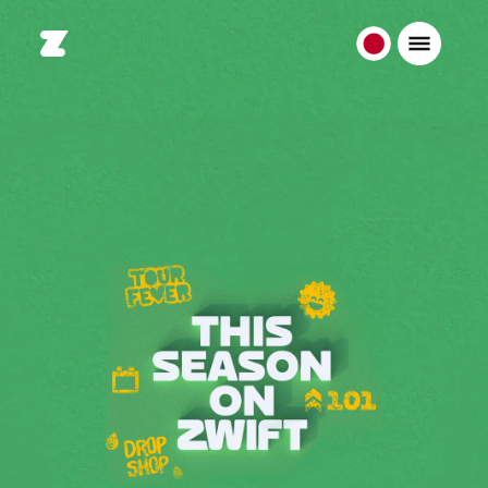
日
本
日
本
語