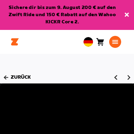
Sichere dir bis zum 9. August 200 € auf den
Zwift Ride und 150 € Rabatt auf den Wahoo
KICKR Core 2.
Warenkorb
0
European
Artikel
Union
Deutsch
ZURÜCK