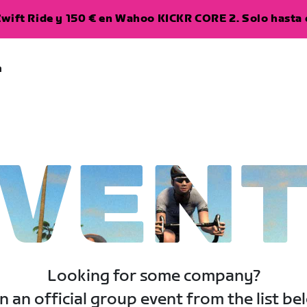
wift Ride y 150 € en Wahoo KICKR CORE 2. Solo hasta e
a
VEN
Looking for some company?
n an official group event from the list be