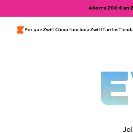
Ahorra 200 € en Z
Por qué Zwift
Cómo funciona Zwift
Tarifas
Tiend
E
Joi