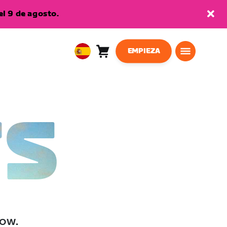
l 9 de agosto.
EMPIEZA
Carro
0
European
artículos
Union
Español
TS
low.