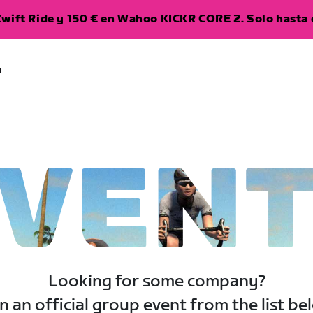
wift Ride y 150 € en Wahoo KICKR CORE 2. Solo hasta e
a
VEN
Looking for some company?
n an official group event from the list be