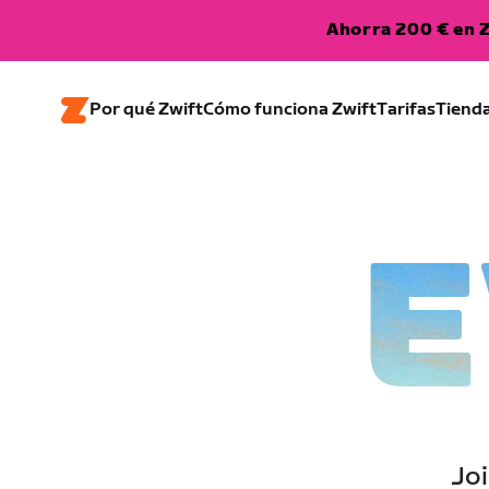
Ahorra 200 € en Z
Por qué Zwift
Cómo funciona Zwift
Tarifas
Tiend
E
Joi