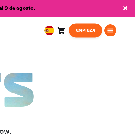
l 9 de agosto.
EMPIEZA
Carro
0
European
artículos
Union
Español
TS
low.