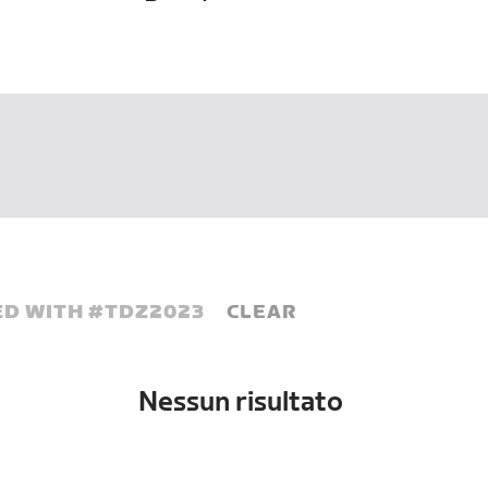
D WITH #
TDZ2023
CLEAR
Nessun risultato