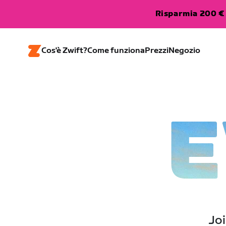
Risparmia 200 € 
Cos'è Zwift?
Come funziona
Prezzi
Negozio
E
Joi