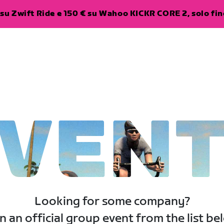
su Zwift Ride e 150 € su Wahoo KICKR CORE 2, solo fino
VEN
Looking for some company?
n an official group event from the list be