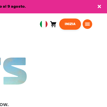
 al 9 agosto.
INIZIA
Carrello
0
European
articoli
Union
Italiano
TS
low.