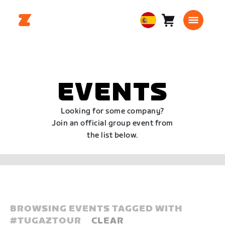
Carro
0
European
artículos
Union
Español
EVENTS
Looking for some company?
Join an official group event from
the list below.
BROWSING EVENTS TAGGED WITH
#
TUGAZTOUR
CLEAR