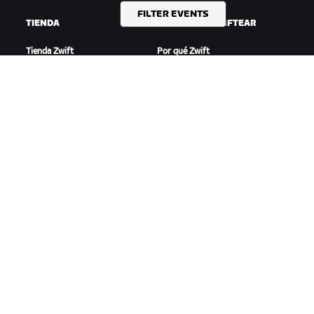
FILTER EVENTS
TIENDA
EMPEZAR A ZWIFTEAR
Tienda Zwift
Por qué Zwift
Pedidos y facturación
Cómo funciona Zwift
Devoluciones
Correr en Zwift
Preguntas frecuentes
DESTACADO
AYUDA
Esta temporada en Zwift
Ayuda para ciclismo
Competición en Zwift
Ayuda para running
Eventos de Zwift
Cuenta y pedidos
Videotutoriales
Foros
Estado del sistema
Contáctanos