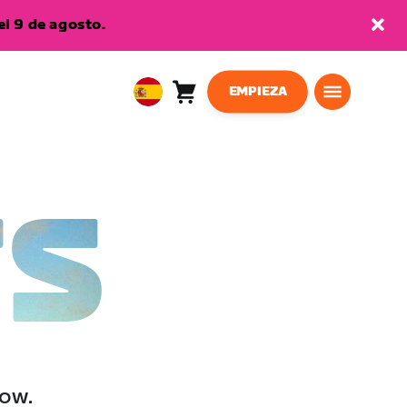
l 9 de agosto.
EMPIEZA
Carro
0
European
artículos
Union
Español
TS
low.