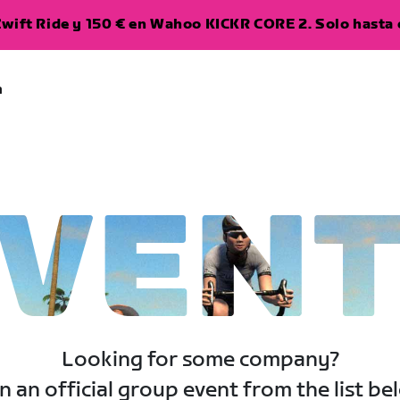
wift Ride y 150 € en Wahoo KICKR CORE 2. Solo hasta e
a
VEN
Looking for some company?
n an official group event from the list be