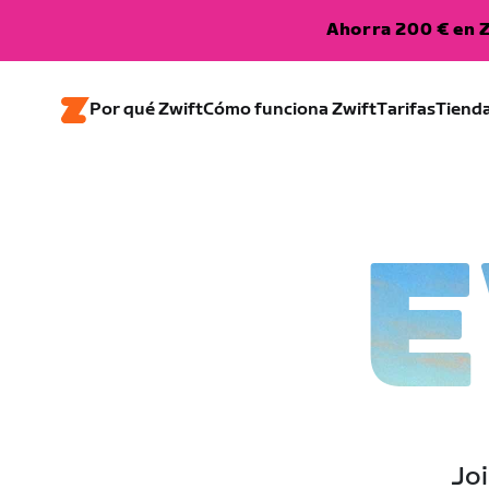
Ahorra 200 € en Z
Por qué Zwift
Cómo funciona Zwift
Tarifas
Tiend
E
Joi