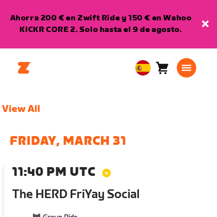
Ahorra 200 € en Zwift Ride y 150 € en Wahoo
KICKR CORE 2. Solo hasta el 9 de agosto.
Carro
0
European
artículos
Union
Español
View All
FRIDAY, MARCH 31
11:40 PM UTC
The HERD FriYay Social