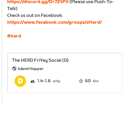
https://discord.gg/Dr7ZtPV
(Please use Push-To-
Talk)
Check us out on Facebook:
https://www.facebook.com/groups/zHerd/
#herd
The HERD FriYay Social (D)
Island Hopper
1.4
1.6
60
Min