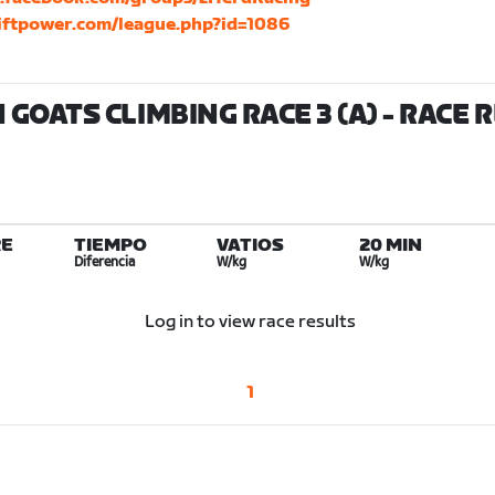
wiftpower.com/league.php?id=1086
GOATS CLIMBING RACE 3 (A)
- RACE 
E
TIEMPO
VATIOS
20 MIN
Diferencia
W/kg
W/kg
Log in to view race results
1