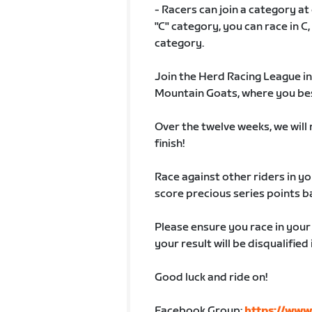
- Racers can join a category at
"C" category, you can race in C,
category.
Join the Herd Racing League in
Mountain Goats, where you best 
Over the twelve weeks, we will r
finish!
Race against other riders in yo
score precious series points b
Please ensure you race in you
your result will be disqualifie
Good luck and ride on!
Facebook Group:
https://www