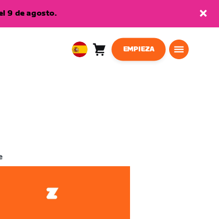
l 9 de agosto.
EMPIEZA
Carro
0
European
artículos
Union
Español
e