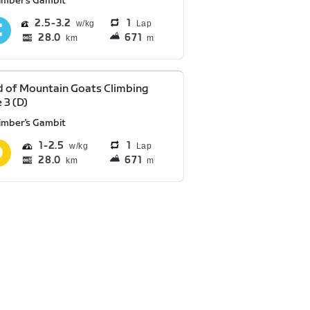
limber's Gambit
2.5
3.2
1
Lap
28.0
671
km
m
 of Mountain Goats Climbing
 3 (D)
limber's Gambit
1
2.5
1
Lap
28.0
671
km
m