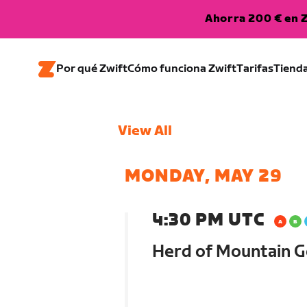
Ahorra 200 € en Z
Por qué Zwift
Cómo funciona Zwift
Tarifas
Tiend
View All
MONDAY, MAY 29
4:30 PM UTC
Herd of Mountain G