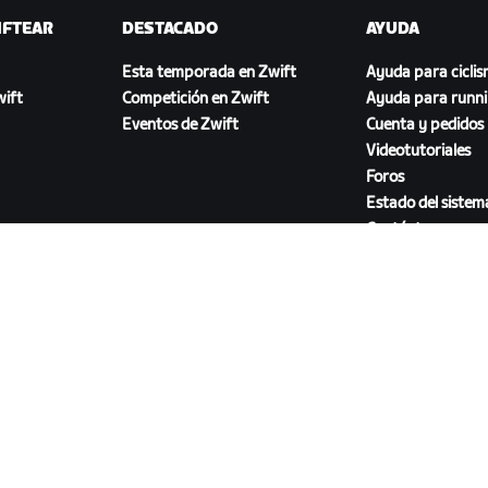
IFTEAR
DESTACADO
AYUDA
Esta temporada en Zwift
Ayuda para cicli
ift
Competición en Zwift
Ayuda para runn
Eventos de Zwift
Cuenta y pedidos
Videotutoriales
Foros
Estado del sistem
Contáctanos
DESCARGAR ZWIFT COMPANION
46.1