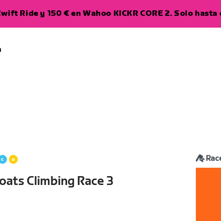
wift Ride y 150 € en Wahoo KICKR CORE 2. Solo hasta e
a
Rac
oats Climbing Race 3