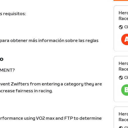
Herd
s requisitos:
Race
C
para obtener más información sobre las reglas
TO
Herd
Race
EMENT?
C
vent Zwifters from entering a category they are
increase fairness in racing.
Herd
 performance using VO2 max and FTP to determine
Race