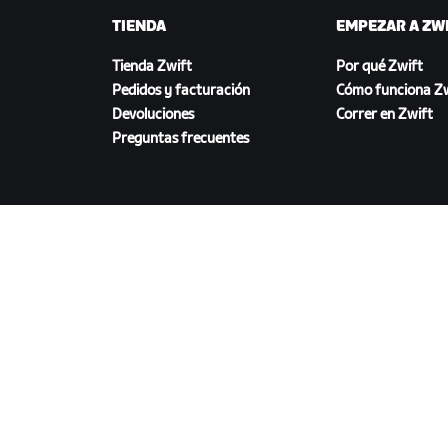
TIENDA
EMPEZAR A ZW
Tienda Zwift
Por qué Zwift
Pedidos y facturación
Cómo funciona Zw
Devoluciones
Correr en Zwift
Preguntas frecuentes
DESCARGAR ZWIFT
©
2026
Zwift, Inc.
Todos los derechos reservados.
v
2.2
Privacidad
/
Aviso legal
/
Términos