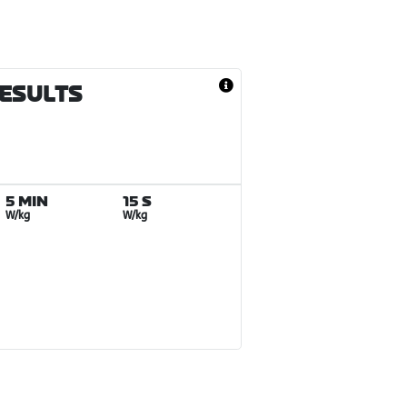
RESULTS
5 MIN
15 S
W/kg
W/kg