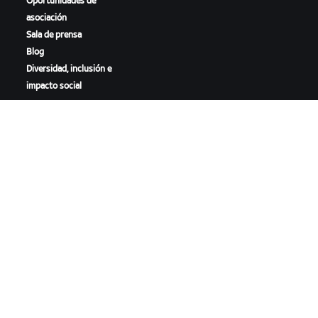
Oportunidades de
asociación
Sala de prensa
Blog
Diversidad, inclusión e
impacto social
DESCARGAR ZWIFT
DESCARGAR ZWIFT COMPANION