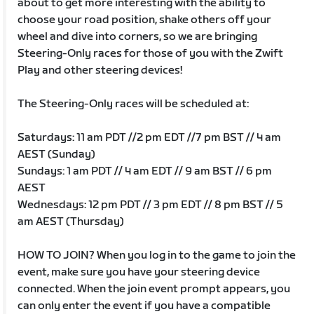
about to get more interesting with the ability to
choose your road position, shake others off your
wheel and dive into corners, so we are bringing
Steering-Only races for those of you with the Zwift
Play and other steering devices!
The Steering-Only races will be scheduled at:
Saturdays: 11 am PDT //2 pm EDT //7 pm BST // 4 am
AEST (Sunday)
Sundays: 1 am PDT // 4 am EDT // 9 am BST // 6 pm
AEST
Wednesdays: 12 pm PDT // 3 pm EDT // 8 pm BST // 5
am AEST (Thursday)
HOW TO JOIN? When you log in to the game to join the
event, make sure you have your steering device
connected. When the join event prompt appears, you
can only enter the event if you have a compatible