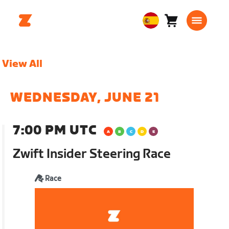
Carro
0
European
artículos
Union
Español
View All
WEDNESDAY, JUNE 21
7:00 PM UTC
Zwift Insider Steering Race
Race