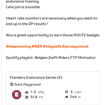
endurance training.
Late join is possible.
Heart rate monitors are necessary when you want to
end up in the ZP results !
Also a great opportunity to earn those ROUTE badges
#keepmoving
#BZR
#staysafe
#jerseyunlock
Spotify playlist : Belgian Zwift Riders FTP Motivator
Flanders Endurance Series (E)
Suki's Playground
1
5
5
Laps
91.8
749
km
m