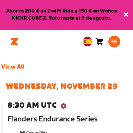
Ahorra 200 € en Zwift Ride y 150 € en Wahoo
KICKR CORE 2. Solo hasta el 9 de agosto.
Carro
0
European
artículos
Union
Español
View All
WEDNESDAY, NOVEMBER 29
8:30 AM UTC
Flanders Endurance Series