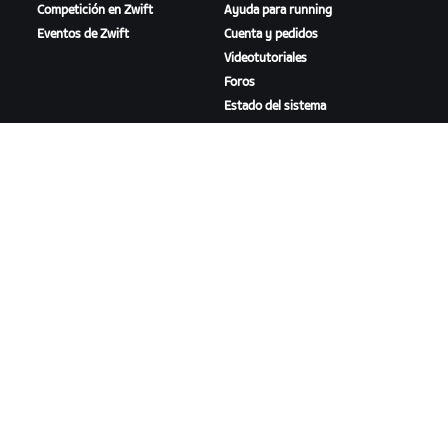
Competición en Zwift
Ayuda para running
Eventos de Zwift
Cuenta y pedidos
Videotutoriales
Foros
Estado del sistema
Contáctanos
NOSOTROS
Trabaja con nosotros
Oportunidades de
asociación
Sala de prensa
Blog
Diversidad, inclusión e
impacto social