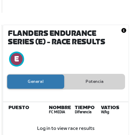
FLANDERS ENDURANCE
SERIES (E)
- RACE RESULTS
General
Potencia
PUESTO
NOMBRE
TIEMPO
VATIOS
FC MEDIA
Diferencia
W/kg
Log in to view race results