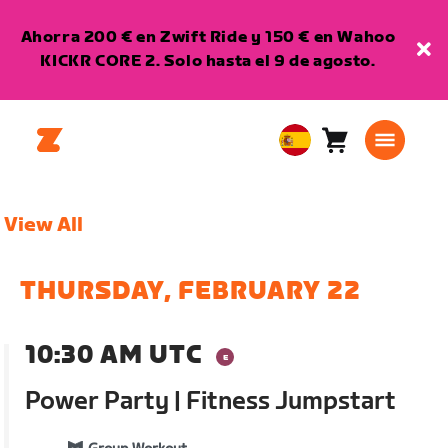
Ahorra 200 € en Zwift Ride y 150 € en Wahoo
KICKR CORE 2. Solo hasta el 9 de agosto.
Carro
0
European
artículos
Union
Español
View All
THURSDAY, FEBRUARY 22
10:30 AM UTC
Power Party | Fitness Jumpstart