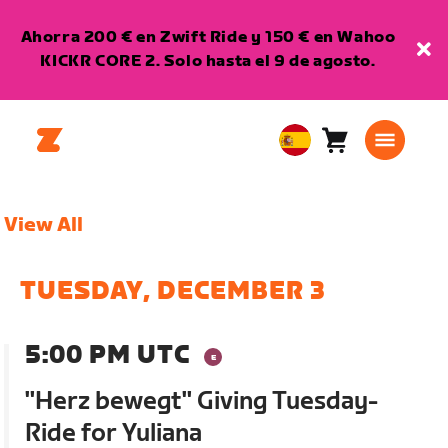
Ahorra 200 € en Zwift Ride y 150 € en Wahoo
KICKR CORE 2. Solo hasta el 9 de agosto.
Carro
0
European
artículos
Union
Español
View All
TUESDAY, DECEMBER 3
5:00 PM UTC
"Herz bewegt" Giving Tuesday-
Ride for Yuliana