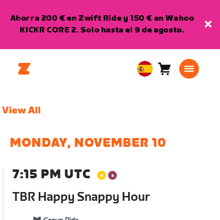
Ahorra 200 € en Zwift Ride y 150 € en Wahoo
KICKR CORE 2. Solo hasta el 9 de agosto.
Carro
0
European
artículos
Union
Español
View All
MONDAY, NOVEMBER 10
7:15 PM UTC
TBR Happy Snappy Hour