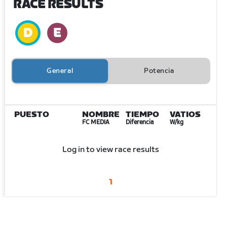
RACE RESULTS
General
Potencia
PUESTO
NOMBRE
TIEMPO
VATIOS
FC MEDIA
Diferencia
W/kg
Log in to view race results
1