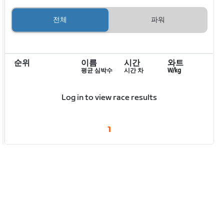
전체
파워
순위
이름
시간
와트
평균 심박수
시간 차
W/kg
Log in to view race results
1