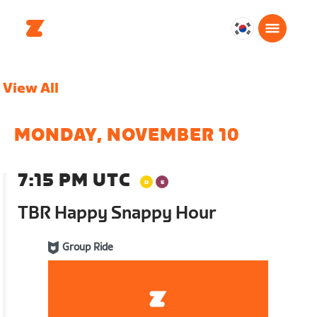
대
한
민
View All
국
한
국
MONDAY, NOVEMBER 10
어
7:15 PM UTC
TBR Happy Snappy Hour
Group Ride