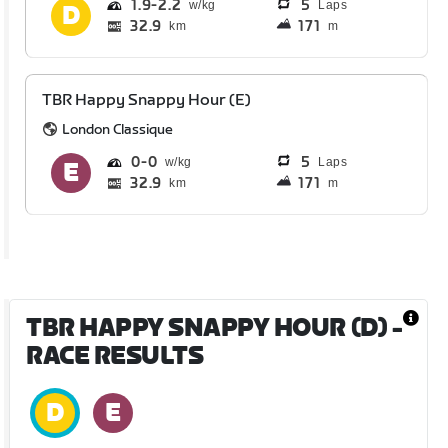
1.9
2.2
5
Laps
32.9
171
km
m
TBR Happy Snappy Hour (E)
London Classique
0
0
5
Laps
32.9
171
km
m
TBR HAPPY SNAPPY HOUR (D)
-
RACE RESULTS