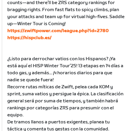
counts—and there’ll be ZRS category rankings for
bragging rights. From fast flats to spicy climbs, plan
your attacks and team up for virtual high-fives. Saddle
up—Winter Tour is Coming!
https://zwiftpower.com/league.php?id=2780
https://hispclub.es/
¿Listo para derrochar vatios con los Hispanos? ¡Ya
está aquí el HISP Winter Tour’25! 13 etapas en 14 días a
todo gas, y además… ¡4 horarios diarios para que
nadie se quede fuera!
Recorre rutas míticas de Zwift, pelea cada KOM y
sprint, suma vatios y persigue la épica. La clasificación
general será por suma de tiempos, y también habrá
rankings por categorías ZRS para presumir con el
equipo.
De tramos llanos a puertos exigentes, planea tu
táctica y comenta tus gestas con la comunidad.