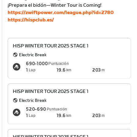
¡Prepara el bidón—Winter Tour is Coming!
https://zwiftpower.com/league.php?id=2780
https://hispclub.es/
HISP WINTER TOUR 2025 STAGE 1
Electric Break
690-1000
Puntuación
1
19.6
203
Lap
km
m
HISP WINTER TOUR 2025 STAGE 1
Electric Break
520-690
Puntuación
1
19.6
203
Lap
km
m