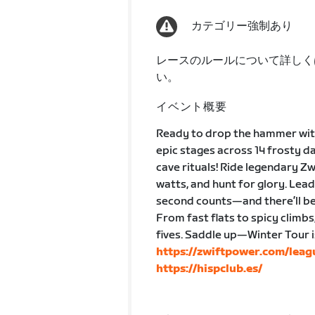
カテゴリー強制あり
レースのルールについて詳しく
い。
イベント概要
Ready to drop the hammer with
epic stages across 14 frosty da
cave rituals! Ride legendary Z
watts, and hunt for glory. Lea
second counts—and there’ll be
From fast flats to spicy climbs
fives. Saddle up—Winter Tour 
https://zwiftpower.com/lea
https://hispclub.es/