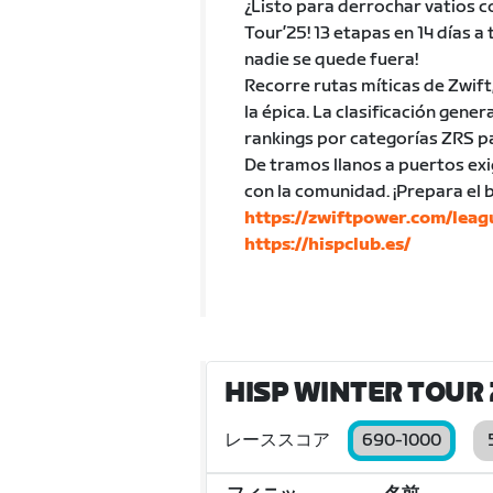
¿Listo para derrochar vatios c
Tour’25! 13 etapas en 14 días a
nadie se quede fuera!
Recorre rutas míticas de Zwift
la épica. La clasificación gen
rankings por categorías ZRS p
De tramos llanos a puertos exi
con la comunidad. ¡Prepara el
https://zwiftpower.com/lea
https://hispclub.es/
HISP WINTER TOUR 
レーススコア
690-1000