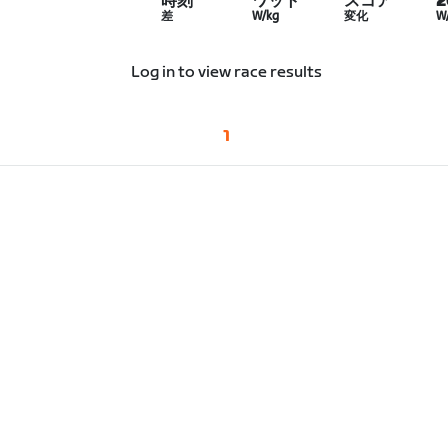
時刻
ワット
スコア
差
W/kg
変化
W
Log in to view race results
1