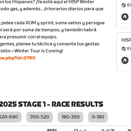
on los Hispanos? ¡Ya está aquí el HISP Winter
El
 todo gas, y además… ¡4 horarios diarios para que
, pelea cada KOM y sprint, suma vatios y persigue
eral será por suma de tiempos, y también habrá
ara presumir con el equipo.
HIS
gentes, planea tu táctica y comenta tus gestas
El
 bidón—Winter Tour is Coming!
gue.php?id=2780
2025 STAGE 1
- RACE RESULTS
520-690
350-520
180-350
0-180