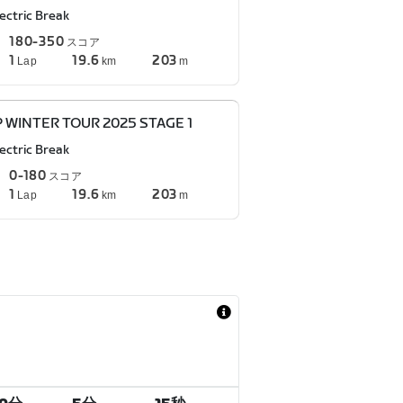
ectric Break
180-350
スコア
1
19.6
203
Lap
km
m
P WINTER TOUR 2025 STAGE 1
ectric Break
0-180
スコア
1
19.6
203
Lap
km
m