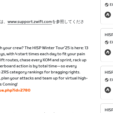
El
は、
www.support.zwift.com
を参照してくださ
HIS
El
 your crew? The HISP Winter Tour’25 is here: 13
ys, with 4 start times each day to fit your pain
wift routes, chase every KOM and sprint, rack up
derboard action is by total time—so every
 ZRS category rankings for bragging rights.
HIS
, plan your attacks and team up for virtual high-
El
is Coming!
gue.php?id=2780
HIS