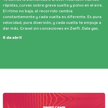
rápidas, curvas sobre grava suelta y polvo en el aire.
El ritmo no baja, el recorrido cambia
constantemente y cada vuelta es diferente. Es pura
velocidad, pura diversión, y cada vuelta te empuja a
dar más. Gravel sin concesiones en Zwift. Dale gas.
6 de abril