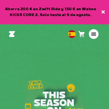
Ahorra 200 € en Zwift Ride y 150 € en Wahoo
KICKR CORE 2. Solo hasta el 9 de agosto.
Carro
0
European
artículos
Union
Español