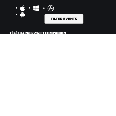
FILTER EVENTS
TÉLÉCHARGER ZWIFT COMPANION
©
2026
Zwift, Inc.
Tous droits réservés.
v
2.246.1
Confidentialité
/
Mentions légales
/
Conditions générales