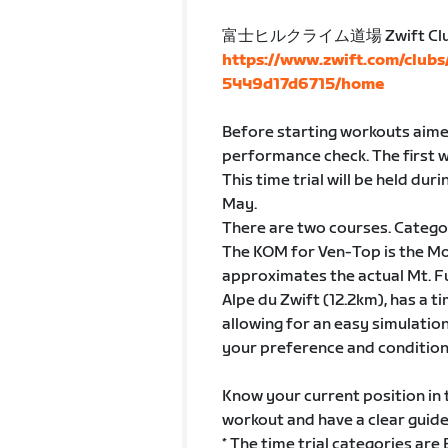
富士ヒルクライム道場 Zwift Cl
https://www.zwift.com/club
5449d17d6715/home
Before starting workouts aimed 
performance check. The first w
This time trial will be held dur
May.
There are two courses. Categor
The KOM for Ven-Top is the Mo
approximates the actual Mt. Fu
Alpe du Zwift (12.2km), has a t
allowing for an easy simulatio
your preference and condition
Know your current position in
workout and have a clear guidel
* The time trial categories are