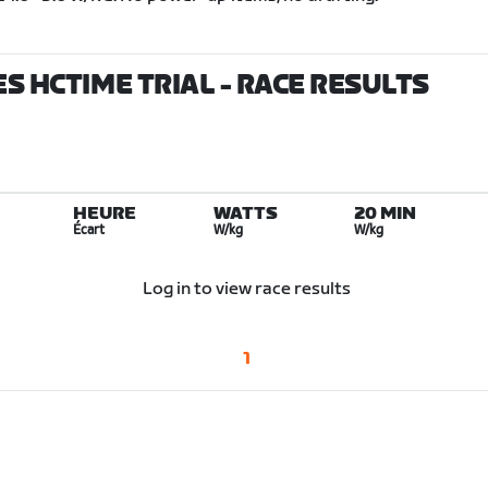
ES HCTIME TRIAL
- RACE RESULTS
HEURE
WATTS
20 MIN
Écart
W/kg
W/kg
Log in to view race results
1