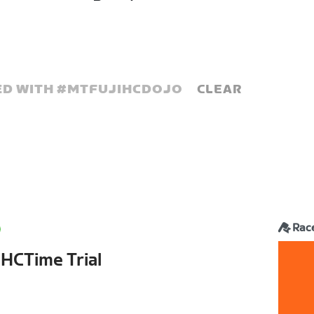
D WITH #
MTFUJIHCDOJO
CLEAR
Rac
 HCTime Trial