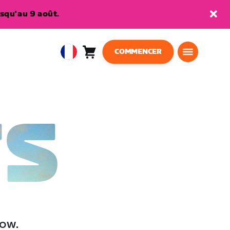
squ'au 9 août.
COMMENCER
Panier
0
European
article
Union
Français
TS
low.