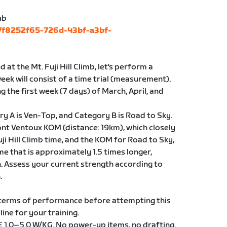
ub
s/f8252f65-726d-43bf-a3bf-
at the Mt. Fuji Hill Climb, let's perform a
eek will consist of a time trial (measurement).
ing the first week (7 days) of March, April, and
y A is Ven-Top, and Category B is Road to Sky.
nt Ventoux KOM (distance: 19km), which closely
ji Hill Climb time, and the KOM for Road to Sky,
ime that is approximately 1.5 times longer,
n. Assess your current strength according to
.
 terms of performance before attempting this
ine for your training.
 E 1.0–5.0 W/KG. No power-up items, no drafting.