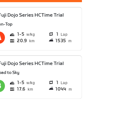
Fuji Dojo Series HCTime Trial
en-Top
1
5
1
Lap
20.9
1535
km
m
Fuji Dojo Series HCTime Trial
oad to Sky
1
5
1
Lap
17.6
1044
km
m