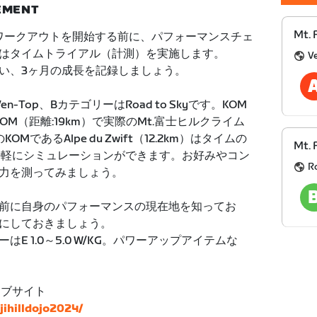
NEMENT
Mt. 
たワークアウトを開始する前に、パフォーマンスチェ
はタイムトライアル（計測）を実施します。
V
い、3ヶ月の成長を記録しましょう。
Top、BカテゴリーはRoad to Skyです。KOM
oux KOM（距離:19km）で実際のMt.富士ヒルクライム
KOMであるAlpe du Zwift（12.2km）はタイムの
Mt. 
、手軽にシミュレーションができます。お好みやコン
R
力を測ってみましょう。
前に自身のパフォーマンスの現在地を知ってお
にしておきましょう。
E 1.0～5.0 W/KG。パワーアップアイテムな
ェブサイト
ujihilldojo2024/