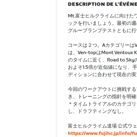
DESCRIPTION DE L'ÉVÉ
Mt.富士ヒルクライムに向け
ックを行いましょう。最初の週
グループランプテストともに行
コースは２つ。AカテゴリーはVen-
は、Ven-topはMont Vent
のタイムに近く、Road to Skyの
およそ1.5倍が近似値になり
ディションに合わせて現在の実
今回のワークアウトに挑戦する
き、トレーニングの指針を明確
＊タイムトライアルのカテゴリーは
し、ドラフティングなし。
富士ヒルクライム道場 公式ウ
https://www.fujihc.jp/info/f