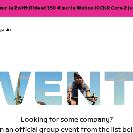
ur le Zwift Ride et 150 € sur le Wahoo KICKR Core 2 ju
gasin
VEN
Looking for some company?
n an official group event from the list be