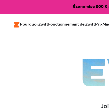
Économise 200 € s
Pourquoi Zwift
Fonctionnement de Zwift
Prix
Ma
E
Joi