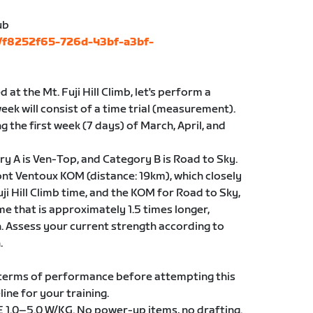
ub
s/f8252f65-726d-43bf-a3bf-
at the Mt. Fuji Hill Climb, let's perform a
eek will consist of a time trial (measurement).
ing the first week (7 days) of March, April, and
y A is Ven-Top, and Category B is Road to Sky.
nt Ventoux KOM (distance: 19km), which closely
ji Hill Climb time, and the KOM for Road to Sky,
ime that is approximately 1.5 times longer,
n. Assess your current strength according to
.
 terms of performance before attempting this
ine for your training.
 E 1.0–5.0 W/KG. No power-up items, no drafting.