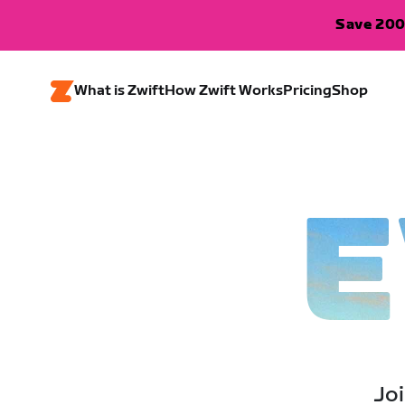
Save 200
What is Zwift
How Zwift Works
Pricing
Shop
E
Joi