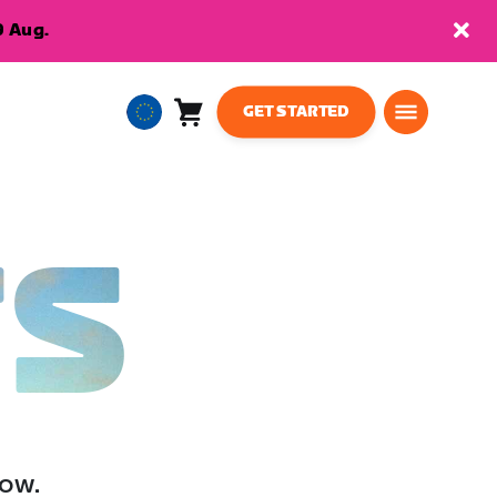
9 Aug.
GET STARTED
Cart
0
European
items
Union
English
TS
low.