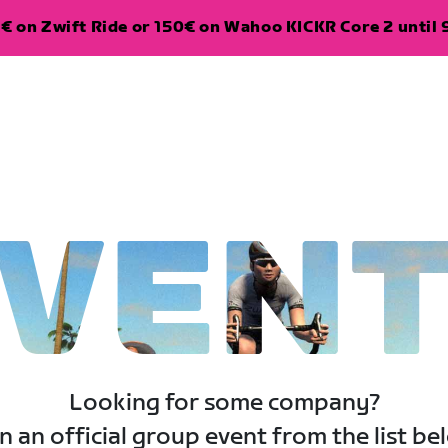
€ on Zwift Ride or 150€ on Wahoo KICKR Core 2 until 
VEN
Looking for some company?
n an official group event from the list be