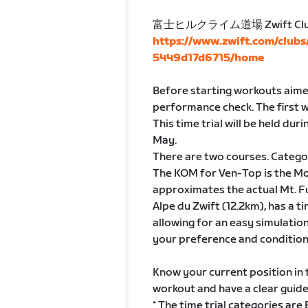
富士ヒルクライム道場 Zwift Cl
https://www.zwift.com/club
5449d17d6715/home
Before starting workouts aimed 
performance check. The first w
This time trial will be held dur
May.
There are two courses. Categor
The KOM for Ven-Top is the Mo
approximates the actual Mt. Fu
Alpe du Zwift (12.2km), has a t
allowing for an easy simulatio
your preference and condition
Know your current position in
workout and have a clear guidel
* The time trial categories are