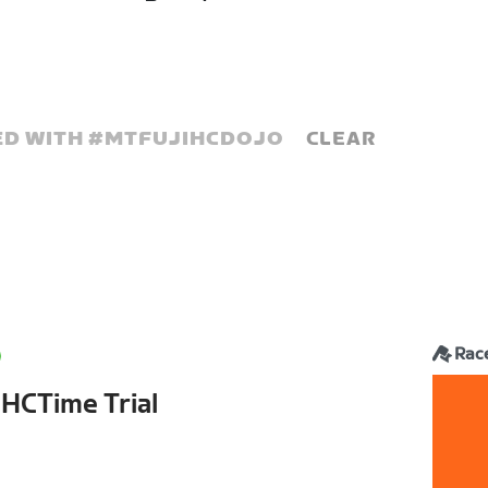
D WITH #
MTFUJIHCDOJO
CLEAR
Rac
 HCTime Trial