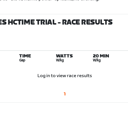
ES HCTIME TRIAL
- RACE RESULTS
TIME
WATTS
20 MIN
Gap
W/kg
W/kg
Log in to view race results
1