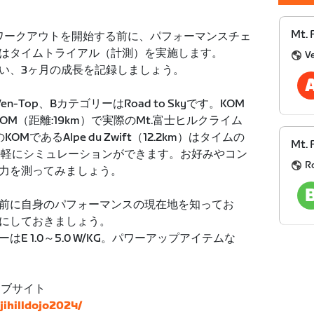
Mt. 
たワークアウトを開始する前に、パフォーマンスチェ
はタイムトライアル（計測）を実施します。
V
い、3ヶ月の成長を記録しましょう。
Top、BカテゴリーはRoad to Skyです。KOM
oux KOM（距離:19km）で実際のMt.富士ヒルクライム
KOMであるAlpe du Zwift（12.2km）はタイムの
Mt. 
、手軽にシミュレーションができます。お好みやコン
R
力を測ってみましょう。
前に自身のパフォーマンスの現在地を知ってお
にしておきましょう。
E 1.0～5.0 W/KG。パワーアップアイテムな
ェブサイト
ujihilldojo2024/