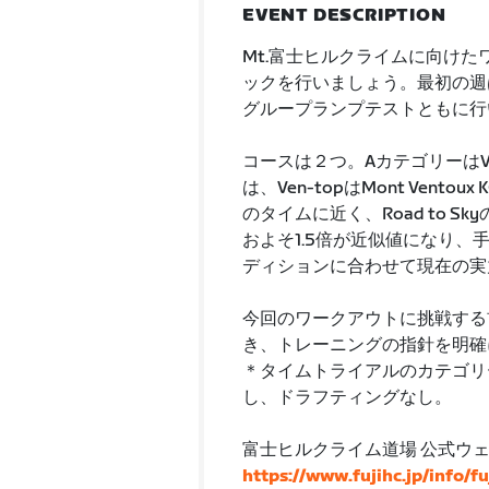
EVENT DESCRIPTION
Mt.富士ヒルクライムに向け
ックを行いましょう。最初の週
グループランプテストともに行
コースは２つ。AカテゴリーはVen-
は、Ven-topはMont Vent
のタイムに近く、Road to Skyの
およそ1.5倍が近似値になり
ディションに合わせて現在の実
今回のワークアウトに挑戦する
き、トレーニングの指針を明確
＊タイムトライアルのカテゴリーは
し、ドラフティングなし。
富士ヒルクライム道場 公式ウ
https://www.fujihc.jp/info/f