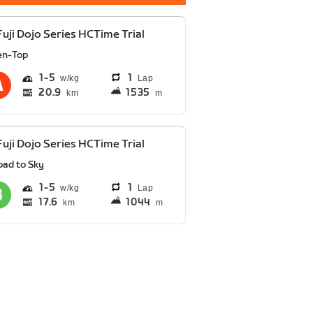
Fuji Dojo Series HCTime Trial
en-Top
1
5
1
Lap
20.9
1535
km
m
Fuji Dojo Series HCTime Trial
oad to Sky
1
5
1
Lap
17.6
1044
km
m