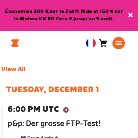
Économise 200 € sur le Zwift Ride et 150 € sur
le Wahoo KICKR Core 2 jusqu'au 9 août.
Panier
0
European
article
Union
Français
View All
TUESDAY, DECEMBER 1
6:00 PM UTC
p&p: Der grosse FTP-Test!