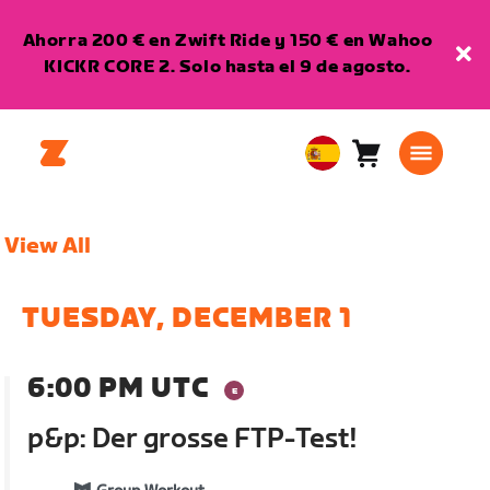
Ahorra 200 € en Zwift Ride y 150 € en Wahoo
KICKR CORE 2. Solo hasta el 9 de agosto.
Carro
0
European
artículos
Union
Español
View All
TUESDAY, DECEMBER 1
6:00 PM UTC
p&p: Der grosse FTP-Test!