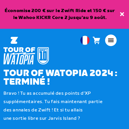
Économise 200 € sur le Zwift Ride et 150 € sur
le Wahoo KICKR Core 2 jusqu'au 9 août.
Panier
0
European
article
Union
Français
TOUR OF WATOPIA 2024 :
TERMINÉ !
Bravo ! Tu as accumulé des points d'XP
supplémentaires. Tu fais maintenant partie
des annales de Zwift ! Et si tu allais
une sortie libre sur Jarvis Island ?